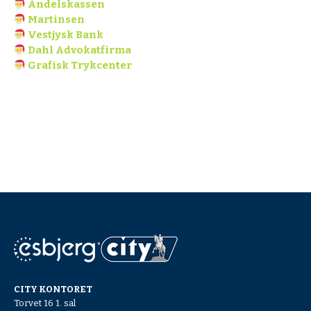
Andelskassen
Martinsen
Vestjysk Bank
Dahl Advokatfirma
Grafisk Trykcenter
CITY KONTORET
Torvet 16 1. sal