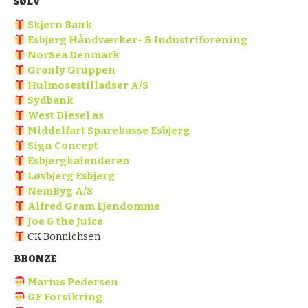
SØLV
Skjern Bank
Esbjerg Håndværker- & Industriforening
NorSea Denmark
Granly Gruppen
Hulmosestilladser A/S
Sydbank
West Diesel as
Middelfart Sparekasse Esbjerg
Sign Concept
Esbjergkalenderen
Løvbjerg Esbjerg
NemByg A/S
Alfred Gram Ejendomme
Joe & the Juice
CK Bonnichsen
BRONZE
Marius Pedersen
GF Forsikring