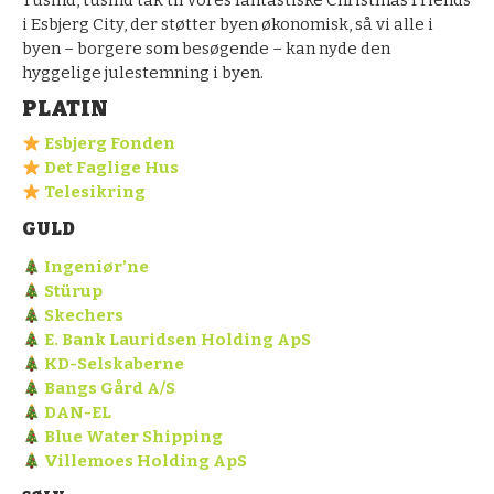
Tusind, tusind tak til vores fantastiske Christmas Friends
i Esbjerg City, der støtter byen økonomisk, så vi alle i
byen – borgere som besøgende – kan nyde den
hyggelige julestemning i byen.
PLATIN
Esbjerg Fonden
Det Faglige Hus
Telesikring
GULD
Ingeniør’ne
Stürup
Skechers
E. Bank Lauridsen Holding ApS
KD-Selskaberne
Bangs Gård A/S
DAN-EL
Blue Water Shipping
Villemoes Holding ApS