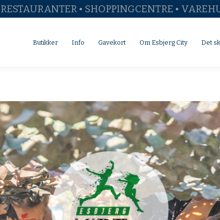
• RESTAURANTER • SHOPPINGCENTRE • VAREH
Butikker
Info
Gavekort
Om Esbjerg City
Det sker
Butikker
Info
Gavekort
Om Esbjerg City
Det s