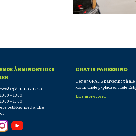
ENDE ÅBNINGSTIDER
GRATIS PARKERING
KER
Der er GRATIS parkering på alle
kommunale p-pladser i hele Esbj
orsdag kl. 10.00 - 17.30
10.00 - 18.00
Læs mere her...
10.00 - 15.00
ære butikker med andre
der