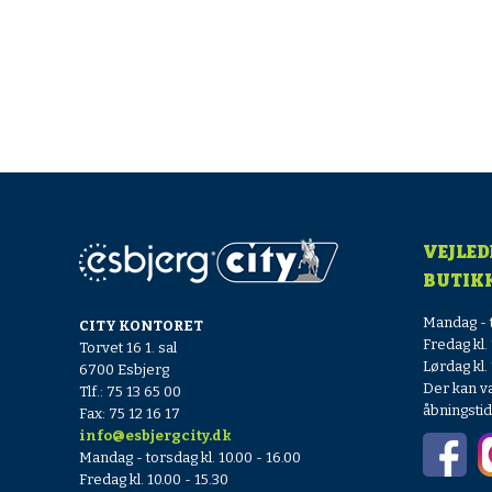
VEJLED
BUTIK
Mandag - t
CITY KONTORET
Fredag kl. 
Torvet 16 1. sal
Lørdag kl. 
6700 Esbjerg
Der kan v
Tlf.: 75 13 65 00
åbningsti
Fax: 75 12 16 17
info@esbjergcity.dk
Mandag - torsdag kl. 10.00 - 16.00
Fredag kl. 10.00 - 15.30