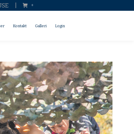
USE
|
0
SØG
Search:
Kontakt
Galleri
Login
SØG
Search:
ker
Kontakt
Galleri
Login