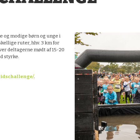
ske og modige børn og unge i
kellige ruter, hhv. 3 km for
iver deltagerne mødt af 15-20
d styrke.
idschallenge/
.