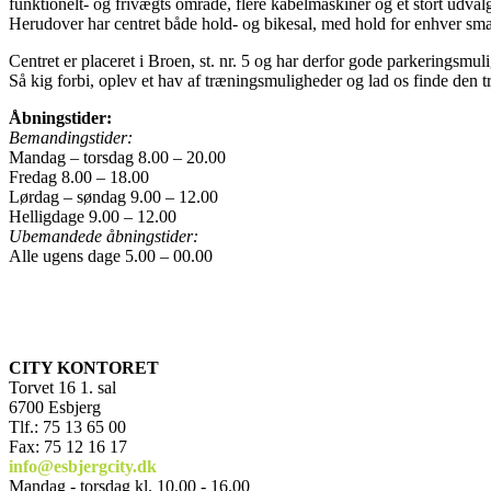
funktionelt- og frivægts område, flere kabelmaskiner og et stort udval
Herudover har centret både hold- og bikesal, med hold for enhver sm
Centret er placeret i Broen, st. nr. 5 og har derfor gode parkeringsmul
Så kig forbi, oplev et hav af træningsmuligheder og lad os finde den t
Åbningstider:
Bemandingstider:
Mandag – torsdag 8.00 – 20.00
Fredag 8.00 – 18.00
Lørdag – søndag 9.00 – 12.00
Helligdage 9.00 – 12.00
Ubemandede åbningstider:
Alle ugens dage 5.00 – 00.00
CITY KONTORET
Torvet 16 1. sal
6700 Esbjerg
Tlf.: 75 13 65 00
Fax: 75 12 16 17
info@esbjergcity.dk
Mandag - torsdag kl. 10.00 - 16.00