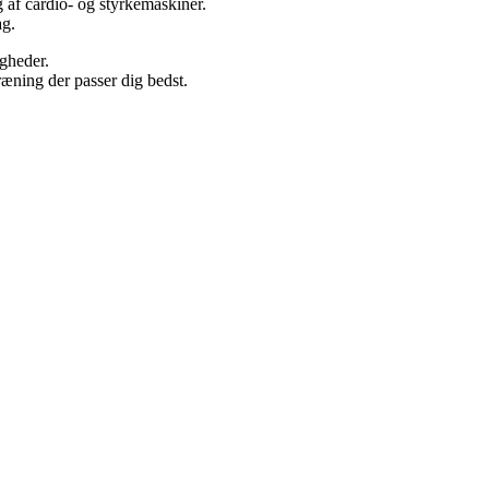
g af cardio- og styrkemaskiner.
ag.
igheder.
ræning der passer dig bedst.