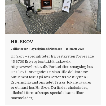
HR. SKOV
Delikatesser
By
Brigitta Christensen
15. marts 2024
Hr. Skov – specialiteter fra vestkysten Torvegade
43 6700 Esbjerg kontakt@hrskov.dk
https://www.hrskov.dk/ Forkæl dine smagsløg hos
Hr. Skov i Torvegade! En skøn lille delikatesse
butik med fokus på lækkerier fra vestkysten i
Esbjerg/Blåvand området. Friske, lokale råvarer
er et must hos Hr. Skov. Du finder chokolader,
alkohol i form af snaps, specialøl samt likør,
marmelader,…