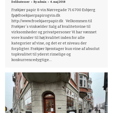
Delikatesser
By
admin
4. maj 2018
Frøkjær papir & vin Nørregade 71 6700 Esbjerg
fp@froekjaerpapirogvin.dk
http://www.froekjaerpapir.dk Velkommen til
Frøkjær´s vinkælder Salg af kvalitetsvine til
virksomheder og privatpersoner Vi har vænnet
vore kunder til høj kvalitet inden for alle
kategorier af vine, og det er et niveau der
forpligter. Frøkjær hjemtager kun vine af absolut
topkvalitet til yderst rimelige og
konkurrencedygtige…