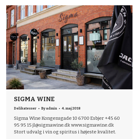
SIGMA WINE
Delikatesser
By
admin
4. maj 2018
Sigma Wine Kongensgade 10 6700 Esbjer +45 60
95 95 15 jl@sigmawine.dk www.sigmawine.dk
Stort udvalg i vin og spiritus i højeste kvalitet.