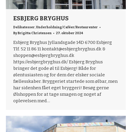
ESBJERG BRYGHUS
Delikatesser
,
Underholdning/Caféer/Restaurenter
By
Brigitta Christensen
27. oktober 2024
Esbjerg Bryghus Jyllandsgade 14D 6700 Esbjerg
Tlf. 52 11 86 11 kontakt@esbjergbryghus.dk &
shoppen@esbjergbryghus.dk
https://esbjergbryghus.dk/ Esbjerg Bryghus
bringer det gode øl til Esbjerg! Både for
ølentusiasten og for dem der elsker sociale
fællesskaber. Bryggeriet startede som ølbar, men
har sidenhen fået eget bryggeri! Besøg gerne
Ølshoppen for at tage smagen og noget af
oplevelsen med…