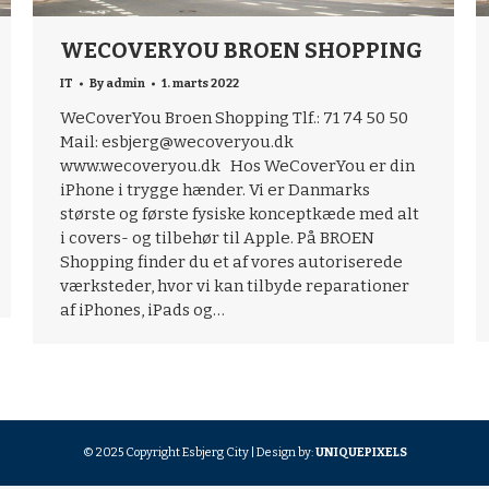
WECOVERYOU BROEN SHOPPING
IT
By
admin
1. marts 2022
WeCoverYou Broen Shopping Tlf.: 71 74 50 50
Mail: esbjerg@wecoveryou.dk
www.wecoveryou.dk Hos WeCoverYou er din
iPhone i trygge hænder. Vi er Danmarks
største og første fysiske konceptkæde med alt
i covers- og tilbehør til Apple. På BROEN
Shopping finder du et af vores autoriserede
værksteder, hvor vi kan tilbyde reparationer
af iPhones, iPads og…
© 2025 Copyright Esbjerg City | Design by:
UNIQUEPIXELS