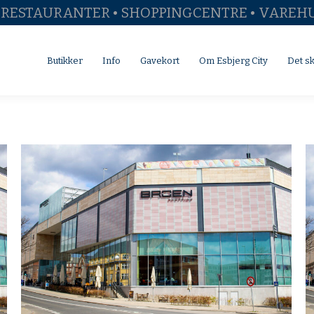
• RESTAURANTER • SHOPPINGCENTRE • VAREH
Butikker
Info
Gavekort
Om Esbjerg City
Det sker
Butikker
Info
Gavekort
Om Esbjerg City
Det s