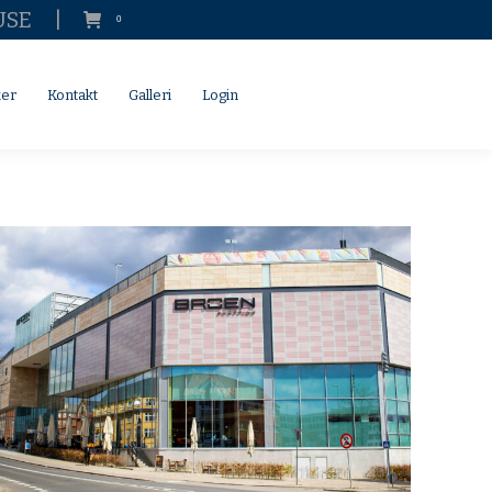
USE
|
0
SØG
Search:
Kontakt
Galleri
Login
SØG
Search:
ker
Kontakt
Galleri
Login