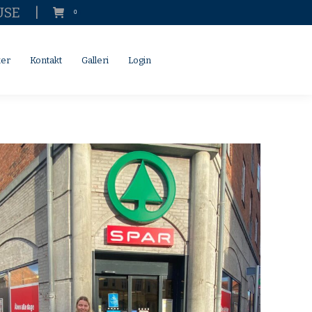
USE
|
0
SØG
Search:
Kontakt
Galleri
Login
SØG
Search:
ker
Kontakt
Galleri
Login