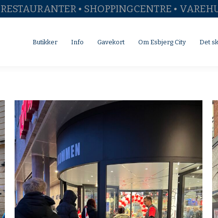
• RESTAURANTER • SHOPPINGCENTRE • VAREH
Butikker
Info
Gavekort
Om Esbjerg City
Det sker
Butikker
Info
Gavekort
Om Esbjerg City
Det s