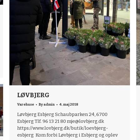
LØVBJERG
Varehuse
By
admin
4. maj 2018
Løvbjerg Esbjerg Schaubparken 24, 6700
Esbjerg Tlf. 96 13 21 80 mje@lovbjerg.dk
https://www.lovbjerg.dk/butik/loevbjerg-
esbjerg Kom forbi Løvbjerg i Esbjerg og oplev