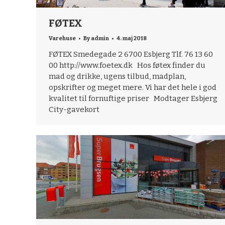
FØTEX
Varehuse
By
admin
4. maj 2018
FØTEX Smedegade 2 6700 Esbjerg Tlf. 76 13 60
00 http://www.foetex.dk Hos føtex finder du
mad og drikke, ugens tilbud, madplan,
opskrifter og meget mere. Vi har det hele i god
kvalitet til fornuftige priser Modtager Esbjerg
City-gavekort