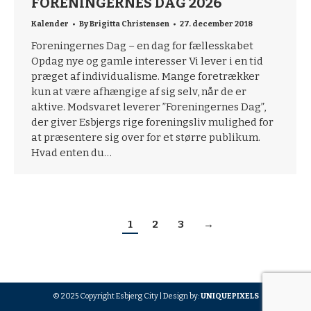
FORENINGERNES DAG 2026
Kalender
By
Brigitta Christensen
27. december 2018
Foreningernes Dag – en dag for fællesskabet
Opdag nye og gamle interesser Vi lever i en tid
præget af individualisme. Mange foretrækker
kun at være afhængige af sig selv, når de er
aktive. Modsvaret leverer ”Foreningernes Dag”,
der giver Esbjergs rige foreningsliv mulighed for
at præsentere sig over for et større publikum.
Hvad enten du…
1
2
3
→
© 2025 Copyright Esbjerg City | Design by:
UNIQUEPIXELS